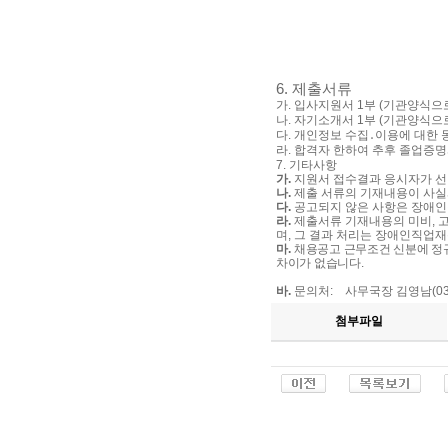
6.
제출서류
가
.
입사지원서
1
부
(
기관양식으
나
.
자기소개서
1
부
(
기관양식으
다
.
개인정보 수집
․
이용에 대한
라
.
합격자 한하여 추후 졸업증
7.
기타사항
가
.
지원서 접수결과 응시자가 선
나
.
제출 서류의 기재내용이 사실
다
.
공고되지 않은 사항은 장애
라
.
제출서류 기재내용의 미비
,
고
며
,
그 결과 처리는 장애인직업재
마
.
채용공고 근무조건 신분에 
차이가 없습니다
.
바
.
문의처
:
사무국장 김영남
(0
첨부파일