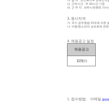
나
.
급 여
:
보건복지부 장애인직
다
.
근무시간
:
주
40
시간 기준
라
.
근 무 지
:
파주시 탄현면 가시
3.
응시자격
가
.
국가 공무원법
33
조에 의한 
나
.
아동
/
청소년의 성보호에 관한
4.
채용공고 일정
채용공고
10.29.(
수
)
5.
접수방법
:
이메일
goo