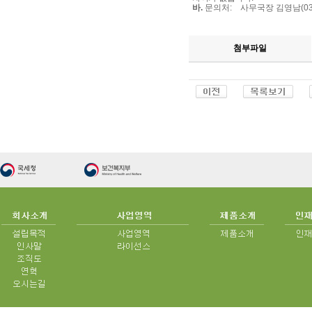
바
.
문의처
:
사무국장 김영남
(0
첨부파일