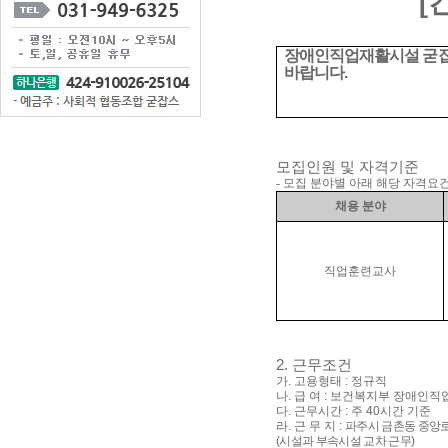
[
장애인직업재활시설 굳잡
바랍니다
.
모집인원 및 자격기준
-
모집 분야별 아래 해당 자격요건
채용 분야
직업훈련교사
2.
근무조건
가
.
고용형태
:
정규직
나
.
급 여
:
보건복지부 장애인직
다
.
근무시간
:
주
40
시간 기준
라
.
근 무 지
:
파주시 금촌동 중앙
(
시설과 부속시설 교차 근무
)