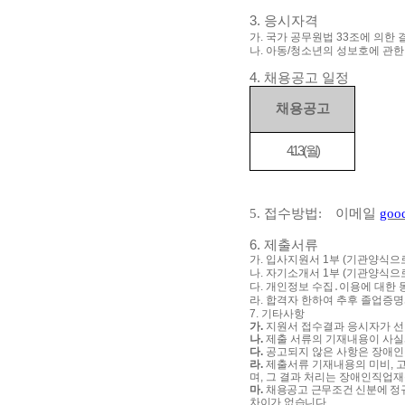
3.
응시자격
가
.
국가 공무원법
33
조에 의한 
나
.
아동
/
청소년의 성보호에 관한
4.
채용공고 일정
채용공고
4.13.(
월
)
5.
접수방법
:
이메일
goo
6.
제출서류
가
.
입사지원서
1
부
(
기관양식으
나
.
자기소개서
1
부
(
기관양식으
다
.
개인정보 수집
․
이용에 대한
라
.
합격자 한하여 추후 졸업증
7.
기타사항
가
.
지원서 접수결과 응시자가 선
나
.
제출 서류의 기재내용이 사실
다
.
공고되지 않은 사항은 장애
라
.
제출서류 기재내용의 미비
,
고
며
,
그 결과 처리는 장애인직업재
마
.
채용공고 근무조건 신분에 
차이가 없습니다
.